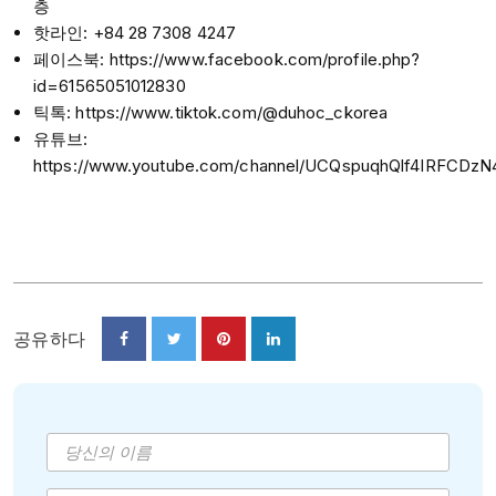
층
핫라인: +84 28 7308 4247
페이스북: https://www.facebook.com/profile.php?
id=61565051012830
틱톡: https://www.tiktok.com/@duhoc_ckorea
유튜브:
https://www.youtube.com/channel/UCQspuqhQlf4IRFCDz
공유하다