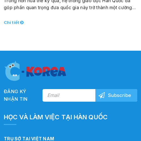
Trong hơn nửa thế kỷ qua, hệ thống giáo dục Hàn Quốc đã
góp phần quan trọng đưa quốc gia này trở thành một cường…
Chi tiết
ĐĂNG KÝ
NHẬN TIN
HỌC VÀ LÀM VIỆC TẠI HÀN QUỐC
TRỤ SỞ TẠI VIỆT NAM