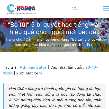
VN
“Bỏ túi” 5 bí quyết học tiếng Hàn
hiệu quả cho người mới bắt đầu
Trang chủ
/
Cẩm nang học tiếng Hàn
/
“Bỏ túi” 5 bí quyết
học tiếng Hàn hiệu quả cho người mới bắt đầu
Tác giả :
Administrator
| Cập nhật lần cuối :
23-10-
2024
| 2621 lượt xem
Hàn Quốc đang trở thành quốc gia có lượng du học
sinh Việt Nam sinh sống và học tập đông tại châu
Á. Với những điều kiện về môi trường học tập, chất
lượng giảng dạy cao, du học sinh có thể tiếp cận