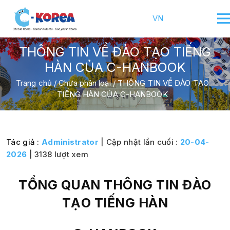
VN
THÔNG TIN VỀ ĐÀO TẠO TIẾNG
HÀN CỦA C-HANBOOK
Trang chủ
/
Chưa phân loại
/
THÔNG TIN VỀ ĐÀO TẠO
TIẾNG HÀN CỦA C-HANBOOK
Tác giả :
Administrator
| Cập nhật lần cuối :
20-04-
2026
| 3138 lượt xem
TỔNG QUAN THÔNG TIN ĐÀO
TẠO TIẾNG HÀN