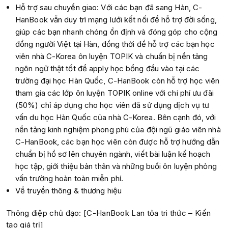
Hỗ trợ sau chuyển giao: Với các bạn đã sang Hàn, C-
HanBook vẫn duy trì mạng lưới kết nối để hỗ trợ đời sống,
giúp các bạn nhanh chóng ổn định và đóng góp cho cộng
đồng người Việt tại Hàn, đồng thời để hỗ trợ các bạn học
viên nhà C-Korea ôn luyện TOPIK và chuẩn bị nền tảng
ngôn ngữ thật tốt để apply học bổng đầu vào tại các
trường đại học Hàn Quốc, C-HanBook còn hỗ trợ học viên
tham gia các lớp ôn luyện TOPIK online với chi phí ưu đãi
(50%) chỉ áp dụng cho học viên đã sử dụng dịch vụ tư
vấn du học Hàn Quốc của nhà C-Korea. Bên cạnh đó, với
nền tảng kinh nghiệm phong phú của đội ngũ giáo viên nhà
C-HanBook, các bạn học viên còn được hỗ trợ hướng dẫn
chuẩn bị hồ sơ lên chuyên ngành, viết bài luận kế hoạch
học tập, giới thiệu bản thân và những buổi ôn luyện phỏng
vấn trường hoàn toàn miễn phí.
Về truyền thông & thương hiệu
Thông điệp chủ đạo: [C-HanBook Lan tỏa tri thức – Kiến
tạo giá trị]