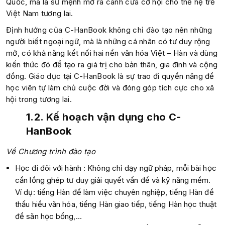
Quốc, mà là sứ mệnh mở ra cánh cửa cơ hội cho thế hệ trẻ
Việt Nam tương lai.
Định hướng của C-HanBook không chỉ đào tạo nên những
người biết ngoại ngữ, mà là những cá nhân có tư duy rộng
mở, có khả năng kết nối hai nền văn hóa Việt – Hàn và dùng
kiến thức đó để tạo ra giá trị cho bản thân, gia đình và cộng
đồng. Giáo dục tại C-HanBook là sự trao đi quyền năng để
học viên tự làm chủ cuộc đời và đóng góp tích cực cho xã
hội trong tương lai.
1.2. Kế hoạch vận dụng cho C-
HanBook
Về Chương trình đào tạo
Học đi đôi với hành : Không chỉ dạy ngữ pháp, mỗi bài học
cần lồng ghép tư duy giải quyết vấn đề và kỹ năng mềm.
Ví dụ: tiếng Hàn để làm việc chuyên nghiệp, tiếng Hàn để
thấu hiểu văn hóa, tiếng Hàn giao tiếp, tiếng Hàn học thuật
để săn học bổng,…