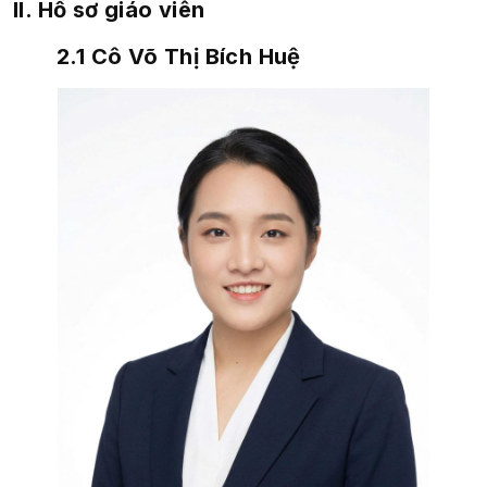
II. Hồ sơ giáo viên
2.1 Cô Võ Thị Bích Huệ