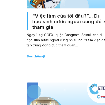
“Việc làm của tôi đâu?”… Du
học sinh nước ngoài cũng đổ 
tham gia
Ngày 1, tại COEX, quận Gangnam, Seoul, các du
học sinh nước ngoài cùng nhiều người tìm việc đ
tập trung đông đúc tham quan…
Đọc thêm