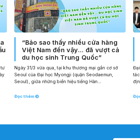
sa
“Bảo sao thấy nhiều cửa hàng
ầu
Việt Nam đến vậy… đã vượt cả
du học sinh Trung Quốc”
 tư
Ngày 31/3 vừa qua, tại khu thương mại gần cơ sở
Đại
ày
Seoul của Đại học Myongji (quận Seodaemun,
tác
Seoul), giữa những biển hiệu tiếng Hàn…
đị
Đọc thêm
Đọ