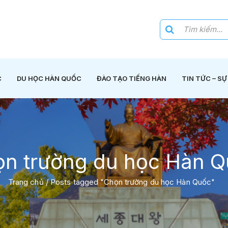
C
DU HỌC HÀN QUỐC
ĐÀO TẠO TIẾNG HÀN
TIN TỨC – SỰ
n trường du học Hàn 
Trang chủ
/
Posts tagged "Chọn trường du học Hàn Quốc"