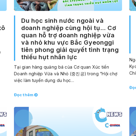
Du học sinh nước ngoài và
xô
doanh nghiệp cùng hội tụ… Cơ
quan hỗ trợ doanh nghiệp vừa
và nhỏ khu vực Bắc Gyeonggi
tiên phong giải quyết tình trạng
ã
thiếu hụt nhân lực
Ng
Kyo
Tại gian hàng quảng bá của Cơ quan Xúc tiến
Ch
Doanh nghiệp Vừa và Nhỏ (중진공) trong “Hội chợ
việc làm tuyển dụng du học…
Đọ
Đọc thêm