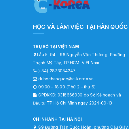
HỌC VÀ LÀM VIỆC TẠI HÀN QUỐC
TRỤ SỞ TẠI VIỆT NAM
Lầu 5, 94 – 96 Nguyễn Văn Thương, Phường
Thạnh Mỹ Tây, TP.HCM, Việt Nam
(+84) 2873084247
duhochanquoc@c-korea.vn
09:00 – 18:00 (Thứ 2 – thứ 6)
GPDKKD: 0318666930 do Sở Kế hoạch và
Đầu tư TP.Hồ Chí Minh ngày 2024-09-13
CHI NHÁNH TẠI HÀ NỘI
89 Đường Trần Quốc Hoàn, phường Cầu Giấy,