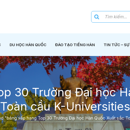
C
DU HỌC HÀN QUỐC
ĐÀO TẠO TIẾNG HÀN
TIN TỨC – SỰ
op 30 Trường Đại học H
Toàn cầu K-Universitie
d "bảng xếp hạng Top 30 Trường Đại học Hàn Quốc Xuất sắc Toà