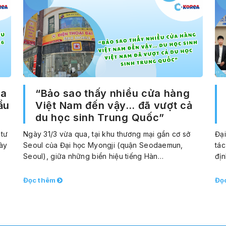
sa
“Bảo sao thấy nhiều cửa hàng
ầu
Việt Nam đến vậy… đã vượt cả
du học sinh Trung Quốc”
 tư
Ngày 31/3 vừa qua, tại khu thương mại gần cơ sở
Đại
ày
Seoul của Đại học Myongji (quận Seodaemun,
tác
Seoul), giữa những biển hiệu tiếng Hàn…
đị
Đọc thêm
Đọ