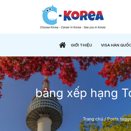
GIỚI THIỆU
VISA HÀN QUỐ
bảng xếp hạng T
Trang chủ
/
Posts tagge