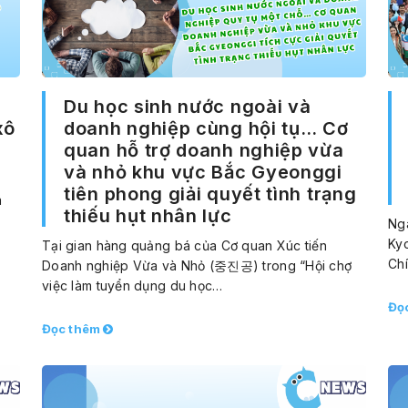
Du học sinh nước ngoài và
xô
doanh nghiệp cùng hội tụ… Cơ
quan hỗ trợ doanh nghiệp vừa
và nhỏ khu vực Bắc Gyeonggi
tiên phong giải quyết tình trạng
ã
thiếu hụt nhân lực
Ng
Kyo
Tại gian hàng quảng bá của Cơ quan Xúc tiến
Ch
Doanh nghiệp Vừa và Nhỏ (중진공) trong “Hội chợ
việc làm tuyển dụng du học…
Đọ
Đọc thêm