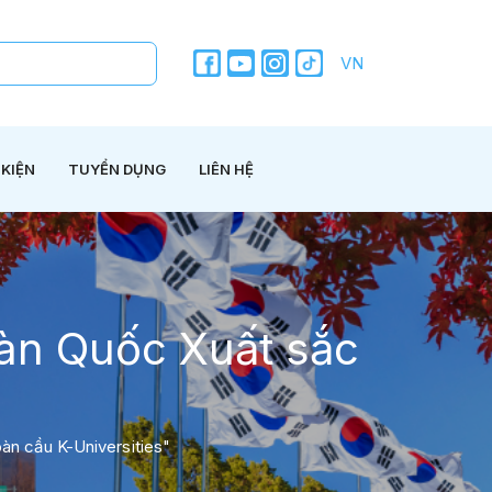
VN
 KIỆN
TUYỂN DỤNG
LIÊN HỆ
àn Quốc Xuất sắc
s
n cầu K-Universities"