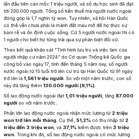
lần đầu tiên cán mốc 1 triệu người, và số du học sinh đã đạt
tới 200.000 người. Tổng số tiền thuế mà người nước ngoài
đóng góp là 1,7 nghìn tỷ won. Tuy nhiên, xã hội Hàn Quốc
có thể vẫn chưa phải là mảnh đất màu mỡ để họ thực sự
bám rễ và ổn định cuộc sống. Cứ 5 người nước ngoài thì có
1 người cho biết họ từng trải qua sự phân biệt đối xử.
Theo kết quả khảo sát “Tình hình lưu trú và việc làm của
người nhập cư năm 2024” do Cơ quan Thống kê Quốc gia
công bố vào ngày 17, tính đến tháng 5 năm nay, số người
nước ngoài từ 15 tuổi trở lên cư trú tại Hàn Quốc từ 91 ngày
trở lên là
1,561 triệu người
. So với một năm trước, con số
này đã tăng thêm
130.000 người (9,1%)
.
Số lao động nước ngoài đạt
1,01 triệu người
, tăng
87.000
người
so với năm trước.
Phần lớn lao động nước ngoài nhận mức lương từ
2 triệu
won trở lên mỗi tháng
. Cụ thể,
51,2%
có thu nhập từ
2
triệu đến 3 triệu won
, và
37,1%
kiếm được trên
3 triệu
won
. Trong khi đó, số lao động nước ngoài có mức lương