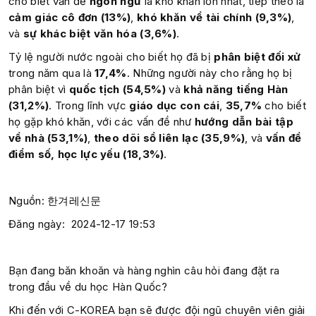
cho biết vấn đề
ngôn ngữ
là khó khăn lớn nhất, tiếp theo là
cảm giác cô đơn (13%)
,
khó khăn về tài chính (9,3%)
,
và
sự khác biệt văn hóa (3,6%)
.
Tỷ lệ người nước ngoài cho biết họ đã bị
phân biệt đối xử
trong năm qua là
17,4%
. Những người này cho rằng họ bị
phân biệt vì
quốc tịch (54,5%)
và
khả năng tiếng Hàn
(31,2%)
. Trong lĩnh vực
giáo dục con cái
,
35,7%
cho biết
họ gặp khó khăn, với các vấn đề như
hướng dẫn bài tập
về nhà (53,1%)
,
theo dõi sổ liên lạc (35,9%)
, và
vấn đề
điểm số, học lực yếu (18,3%)
.
Nguồn: 한겨레신문
Đăng ngày: 2024-12-17 19:53
Bạn đang băn khoăn và hàng nghìn câu hỏi đang đặt ra
trong đầu về du học Hàn Quốc?
Khi đến với C-KOREA bạn sẽ được đội ngũ chuyên viên giải