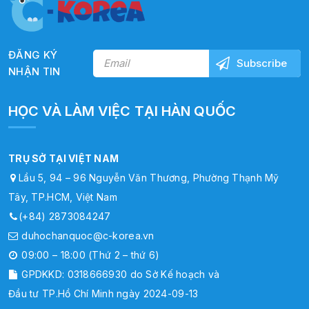
ĐĂNG KÝ
NHẬN TIN
HỌC VÀ LÀM VIỆC TẠI HÀN QUỐC
TRỤ SỞ TẠI VIỆT NAM
Lầu 5, 94 – 96 Nguyễn Văn Thương, Phường Thạnh Mỹ
Tây, TP.HCM, Việt Nam
(+84) 2873084247
duhochanquoc@c-korea.vn
09:00 – 18:00 (Thứ 2 – thứ 6)
GPDKKD: 0318666930 do Sở Kế hoạch và
Đầu tư TP.Hồ Chí Minh ngày 2024-09-13