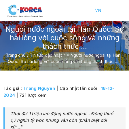
VN
Người nước ngoài tại Hàn Quốc: Sự
hài lòng với cuộc sống và những
thách thức …
Trang chủ
/
Tin tức cập nhật
/
Người nước ngoài tại Hàn
Quốc: Sự hài lòng với cuộc sống và những thách thức …
Tác giả :
Trang Nguyen
| Cập nhật lần cuối :
18-12-
2024
| 721 lượt xem
Thời đại 1 triệu lao động nước ngoài… Đóng thuế
1,7 nghìn tỷ won nhưng vẫn còn ‘phân biệt đối
xử’…?