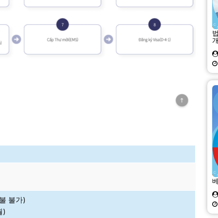
베
환불 불가)
월)