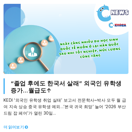
“졸업 후에도 한국서 살래” 외국인 유학생
증가…월급도↑
KEDI ‘외국인 유학생 취업 실태’ 보고서 전문학사~박사 모두 월 급
여 지속 상승 중국 유학생 예외…’본국 귀국 희망’ 늘어 ‘2026 부산
드림 잡 페어’가 열린 30일…
더 읽어보기