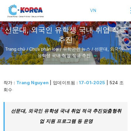
VN
선문대, 외국인 유학생 국내 취업 적극
추진
Trang chủ
/
Chưa phân loại
/
유학관련 뉴스
/
선문대, 외국인
유학생 국내 취업 적극 추진
작가 :
Trang Nguyen
| 업데이트됨 :
17-01-2025
| 524 조
회수
선문대, 외국인 유학생 국내 취업 적극 추진
맞춤형취
업 지원 프로그램 등 운영