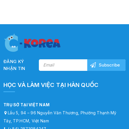
ĐĂNG KÝ
NHẬN TIN
HỌC VÀ LÀM VIỆC TẠI HÀN QUỐC
TRỤ SỞ TẠI VIỆT NAM
Lầu 5, 94 – 96 Nguyễn Văn Thương, Phường Thạnh Mỹ
Tây, TP.HCM, Việt Nam
(+84) 2873084247