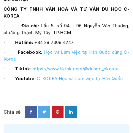
CÔNG TY TNHH VĂN HOÁ VÀ TƯ VẤN DU HỌC C-
KOREA
·
Địa chỉ:
Lầu 5, số 94 – 96 Nguyễn Văn Thương,
phường Thạnh Mỹ Tây, TP.HCM
·
Hotline:
+84 28 7308 4247
·
Facebook:
Học và Làm việc tại Hàn Quốc cùng C-
Korea
· Tiktok:
https://www.tiktok.com/@duhoc_ckorea
·
Youtube:
C-KOREA Học và Làm việc tại Hàn Quốc
Chia sẻ