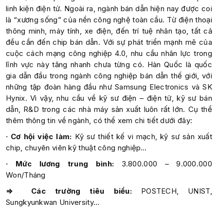
linh kiện điện tử. Ngoài ra, ngành bán dẫn hiện nay được coi
là “xương sống” của nền công nghệ toàn cầu. Từ điện thoại
thông minh, máy tính, xe điện, đến trí tuệ nhân tạo, tất cả
đều cần đến chip bán dẫn. Với sự phát triển mạnh mẽ của
cuộc cách mạng công nghiệp 4.0, nhu cầu nhân lực trong
lĩnh vực này tăng nhanh chưa từng có. Hàn Quốc là quốc
gia dẫn đầu trong ngành công nghiệp bán dẫn thế giới, với
những tập đoàn hàng đầu như Samsung Electronics và SK
Hynix. Vì vậy, nhu cầu về kỹ sư điện – điện tử, kỹ sư bán
dẫn, R&D trong các nhà máy sản xuất luôn rất lớn. Cụ thể
thêm thông tin về ngành, có thể xem chi tiết dưới đây:
· Cơ hội việc làm:
Kỹ sư thiết kế vi mạch, kỹ sư sản xuất
chip, chuyên viên kỹ thuật công nghiệp…
· Mức lương trung bình:
3.800.000 – 9.000.000
Won/Tháng
⇒ Các trường tiêu biểu:
POSTECH, UNIST,
Sungkyunkwan University…