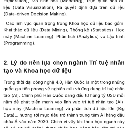
Exploration), Mô hình hóa (Modeling), Trực quan hóa dữ
liệu (Data Visualization), Ra quyết định dựa trên dữ liệu
(Data-driven Decision Making).
· Các lĩnh vực quan trọng trong Khoa học dữ liệu bao gồm:
Khai thác dữ liệu (Data Mining), Thống kê (Statistics), Học
máy (Machine Learning), Phân tích (Analytics) và Lập trình
(Programming).
2. Lý do nên lựa chọn ngành Trí tuệ nhân
tạo và Khoa học dữ liệu
Trong thời đại công nghệ 4.0, Hàn Quốc là một trong những
quốc gia tiên phong về nghiên cứu và ứng dụng trí tuệ nhân
tạo (AI). Chính phủ Hàn Quốc đang đầu tư hàng tỷ USD mỗi
năm để phát triển mạnh vào lĩnh vực trí tuệ nhân tạo (AI),
học máy (Machine Learning) và phân tích dữ liệu lớn (Big
Data)… hướng tới mục tiêu trở thành trung tâm AI hàng đầu
châu Á vào năm 2030. Chính vì vậy khi theo học ngành này