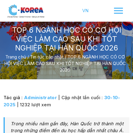
VN
TOP 6 NGÀNH HỌC CÓ CƠ HỘI
VIỆC LÀM CAO SAU KHI TỐT
NGHIỆP TẠI HÀN QUỐC 2026
Trang chủ
/
Tin tức cập nhật
/
TOP 6 NGÀNH HỌC CÓ CƠ
HỘI VIỆC LÀM CAO SAU KHI TỐT NGHIỆP TẠI HÀN QUỐC
2026
Tác giả :
Administrator
| Cập nhật lần cuối :
30-10-
2025
| 1232 lượt xem
Trong nhiều năm gần đây, Hàn Quốc trở thành một
trong những điểm đến du học hấp dẫn nhất châu Á.