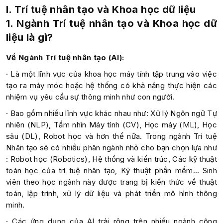
I. Trí tuệ nhân tạo và Khoa học dữ liệu
1. Ngành Trí tuệ nhân tạo và Khoa học dữ
liệu là gì?
Về Ngành Trí tuệ nhân tạo (AI):
· Là một lĩnh vực của khoa học máy tính tập trung vào việc
tạo ra máy móc hoặc hệ thống có khả năng thực hiện các
nhiệm vụ yêu cầu sự thông minh như con người.
· Bao gồm nhiều lĩnh vực khác nhau như: Xử lý Ngôn ngữ Tự
nhiên (NLP), Tầm nhìn Máy tính (CV), Học máy (ML), Học
sâu (DL), Robot học và hơn thế nữa. Trong ngành Trí tuệ
Nhân tạo sẽ có nhiều phân ngành nhỏ cho bạn chọn lựa như
: Robot học (Robotics), Hệ thống và kiến trúc, Các kỹ thuật
toán học của trí tuệ nhân tạo, Kỹ thuật phần mềm… Sinh
viên theo học ngành này được trang bị kiến thức về thuật
toán, lập trình, xử lý dữ liệu và phát triển mô hình thông
minh.
· Các ứng dụng của AI trải rộng trên nhiều ngành công