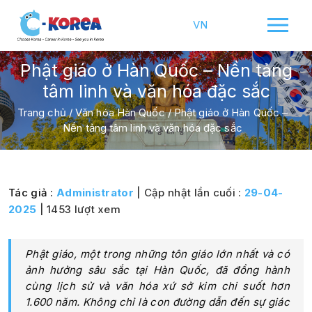
VN
Phật giáo ở Hàn Quốc – Nền tảng
tâm linh và văn hóa đặc sắc
Trang chủ
/
Văn hóa Hàn Quốc
/
Phật giáo ở Hàn Quốc –
Nền tảng tâm linh và văn hóa đặc sắc
Tác giả :
Administrator
| Cập nhật lần cuối :
29-04-
2025
| 1453 lượt xem
Phật giáo, một trong những tôn giáo lớn nhất và có
ảnh hưởng sâu sắc tại Hàn Quốc, đã đồng hành
cùng lịch sử và văn hóa xứ sở kim chi suốt hơn
1.600 năm. Không chỉ là con đường dẫn đến sự giác