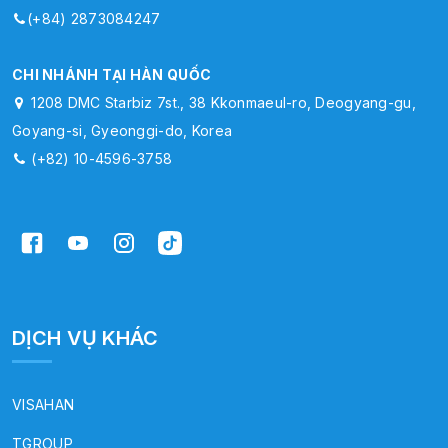
(+84) 2873084247
CHI NHÁNH TẠI HÀN QUỐC
1208 DMC Starbiz 7st., 38 Kkonmaeul-ro, Deogyang-gu,
Goyang-si, Gyeonggi-do, Korea
(+82) 10-4596-3758
DỊCH VỤ KHÁC
VISAHAN
TGROUP