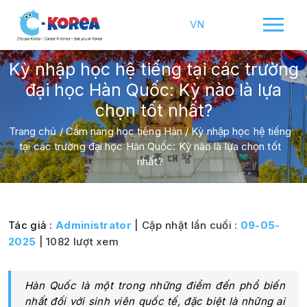
VN
Kỳ nhập học hệ tiếng tại các trường
đại học Hàn Quốc: Kỳ nào là lựa
chọn tốt nhất?
Trang chủ
/
Cẩm nang học tiếng Hàn
/
Kỳ nhập học hệ tiếng
tại các trường đại học Hàn Quốc: Kỳ nào là lựa chọn tốt
nhất?
Tác giả :
Administrator
| Cập nhật lần cuối :
09-05-
2025
| 1082 lượt xem
Hàn Quốc là một trong những điểm đến phổ biến
nhất đối với sinh viên quốc tế, đặc biệt là những ai