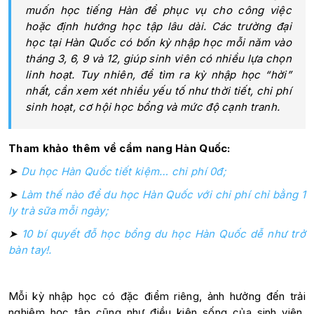
muốn học tiếng Hàn để phục vụ cho công việc
hoặc định hướng học tập lâu dài. Các trường đại
học tại Hàn Quốc có bốn kỳ nhập học mỗi năm vào
tháng 3, 6, 9 và 12, giúp sinh viên có nhiều lựa chọn
linh hoạt. Tuy nhiên, để tìm ra kỳ nhập học “hời”
nhất, cần xem xét nhiều yếu tố như thời tiết, chi phí
sinh hoạt, cơ hội học bổng và mức độ cạnh tranh.
Tham khảo thêm về cẩm nang Hàn Quốc:
➤
Du học Hàn Quốc tiết kiệm… chi phí 0đ;
➤
Làm thế nào để du học Hàn Quốc với chi phí chỉ bằng 1
ly trà sữa mỗi ngày;
➤
10 bí quyết đỗ học bổng du học Hàn Quốc dễ như trở
bàn tay!.
Mỗi kỳ nhập học có đặc điểm riêng, ảnh hưởng đến trải
nghiệm học tập cũng như điều kiện sống của sinh viên.