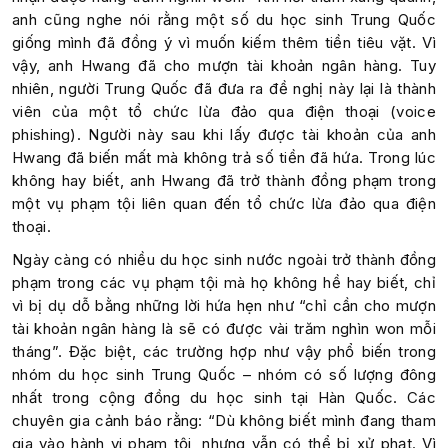
anh cũng nghe nói rằng một số du học sinh Trung Quốc
giống mình đã đồng ý vì muốn kiếm thêm tiền tiêu vặt. Vì
vậy, anh Hwang đã cho mượn tài khoản ngân hàng. Tuy
nhiên, người Trung Quốc đã đưa ra đề nghị này lại là thành
viên của một tổ chức lừa đảo qua điện thoại (voice
phishing). Người này sau khi lấy được tài khoản của anh
Hwang đã biến mất mà không trả số tiền đã hứa. Trong lúc
không hay biết, anh Hwang đã trở thành đồng phạm trong
một vụ phạm tội liên quan đến tổ chức lừa đảo qua điện
thoại.
Ngày càng có nhiều du học sinh nước ngoài trở thành đồng
phạm trong các vụ phạm tội mà họ không hề hay biết, chỉ
vì bị dụ dỗ bằng những lời hứa hẹn như “chỉ cần cho mượn
tài khoản ngân hàng là sẽ có được vài trăm nghìn won mỗi
tháng”. Đặc biệt, các trường hợp như vậy phổ biến trong
nhóm du học sinh Trung Quốc – nhóm có số lượng đông
nhất trong cộng đồng du học sinh tại Hàn Quốc. Các
chuyên gia cảnh báo rằng: “Dù không biết mình đang tham
gia vào hành vi phạm tội, nhưng vẫn có thể bị xử phạt. Vì