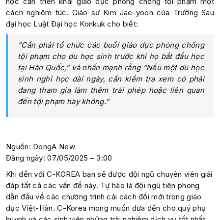
học cần triển khai giáo dục phòng chống tội phạm một
cách nghiêm túc. Giáo sư Kim Jae-yoon của Trường Sau
đại học Luật Đại học Konkuk cho biết:
“Cần phải tổ chức các buổi giáo dục phòng chống
tội phạm cho du học sinh trước khi họ bắt đầu học
tại Hàn Quốc,” và nhấn mạnh rằng “Nếu một du học
sinh nghỉ học dài ngày, cần kiểm tra xem có phải
đang tham gia làm thêm trái phép hoặc liên quan
đến tội phạm hay không.”
Nguồn: DongA New
Đăng ngày: 07/05/2025 – 3:00
Khi đến với C-KOREA bạn sẽ được đội ngũ chuyên viên giải
đáp tất cả các vấn đề này. Tự hào là đội ngũ tiên phong
dẫn đầu về các chương trình cải cách đổi mới trong giáo
dục Việt-Hàn. C-Korea mong muốn đưa đến cho quý phụ
huynh và các sinh viên những trải nghiệm dịch vụ tốt nhất.