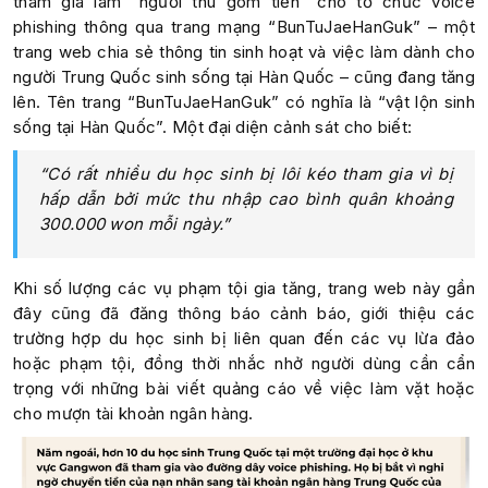
tham gia làm “người thu gom tiền” cho tổ chức voice
phishing thông qua trang mạng “BunTuJaeHanGuk” – một
trang web chia sẻ thông tin sinh hoạt và việc làm dành cho
người Trung Quốc sinh sống tại Hàn Quốc – cũng đang tăng
lên. Tên trang “BunTuJaeHanGuk” có nghĩa là “vật lộn sinh
sống tại Hàn Quốc”. Một đại diện cảnh sát cho biết:
“Có rất nhiều du học sinh bị lôi kéo tham gia vì bị
hấp dẫn bởi mức thu nhập cao bình quân khoảng
300.000 won mỗi ngày.”
Khi số lượng các vụ phạm tội gia tăng, trang web này gần
đây cũng đã đăng thông báo cảnh báo, giới thiệu các
trường hợp du học sinh bị liên quan đến các vụ lừa đảo
hoặc phạm tội, đồng thời nhắc nhở người dùng cần cẩn
trọng với những bài viết quảng cáo về việc làm vặt hoặc
cho mượn tài khoản ngân hàng.