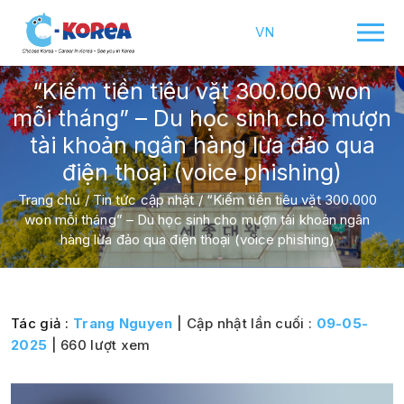
VN
“Kiếm tiền tiêu vặt 300.000 won
mỗi tháng” – Du học sinh cho mượn
tài khoản ngân hàng lừa đảo qua
điện thoại (voice phishing)
Trang chủ
/
Tin tức cập nhật
/
“Kiếm tiền tiêu vặt 300.000
won mỗi tháng” – Du học sinh cho mượn tài khoản ngân
hàng lừa đảo qua điện thoại (voice phishing)
Tác giả :
Trang Nguyen
| Cập nhật lần cuối :
09-05-
2025
| 660 lượt xem