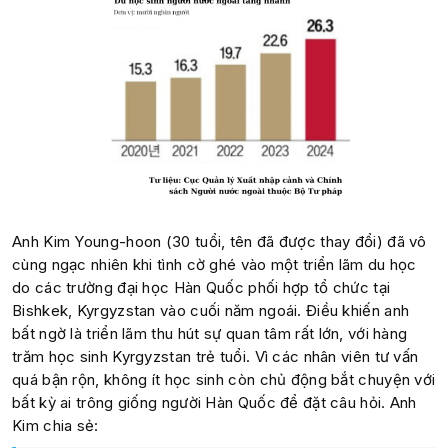
Anh Kim Young-hoon (30 tuổi, tên đã được thay đổi) đã vô
cùng ngạc nhiên khi tình cờ ghé vào một triển lãm du học
do các trường đại học Hàn Quốc phối hợp tổ chức tại
Bishkek, Kyrgyzstan vào cuối năm ngoái. Điều khiến anh
bất ngờ là triển lãm thu hút sự quan tâm rất lớn, với hàng
trăm học sinh Kyrgyzstan trẻ tuổi. Vì các nhân viên tư vấn
quá bận rộn, không ít học sinh còn chủ động bắt chuyện với
bất kỳ ai trông giống người Hàn Quốc để đặt câu hỏi. Anh
Kim chia sẻ: