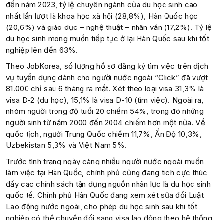
đến năm 2023, tỷ lệ chuyên ngành của du học sinh cao
nhất lần lượt là khoa học xã hội (28,8%), Hàn Quốc học
(20,6%) và giáo dục – nghệ thuật – nhân văn (17,2%). Tỷ lệ
du học sinh mong muốn tiếp tục ở lại Hàn Quốc sau khi tốt
nghiệp lên đến 63%.
Theo JobKorea, số lượng hồ sơ đăng ký tìm việc trên dịch
vụ tuyển dụng dành cho người nước ngoài “Click” đã vượt
81.000 chỉ sau 6 tháng ra mắt. Xét theo loại visa 31,3% là
visa D-2 (du học), 15,1% là visa D-10 (tìm việc). Ngoài ra,
nhóm người trong độ tuổi 20 chiếm 54%, trong đó những
người sinh từ năm 2000 đến 2004 chiếm hơn một nửa. Về
quốc tịch, người Trung Quốc chiếm 11,7%, Ấn Độ 10,3%,
Uzbekistan 5,3% và Việt Nam 5%.
Trước tình trạng ngày càng nhiều người nước ngoài muốn
làm việc tại Hàn Quốc, chính phủ cũng đang tích cực thúc
đẩy các chính sách tận dụng nguồn nhân lực là du học sinh
quốc tế. Chính phủ Hàn Quốc đang xem xét sửa đổi Luật
Lao động nước ngoài, cho phép du học sinh sau khi tốt
nghiệp có thể chuyển đổi sang visa lao động theo hệ thống