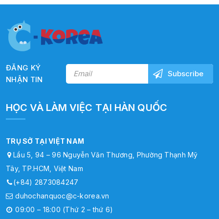
ĐĂNG KÝ
NHẬN TIN
HỌC VÀ LÀM VIỆC TẠI HÀN QUỐC
TRỤ SỞ TẠI VIỆT NAM
Lầu 5, 94 – 96 Nguyễn Văn Thương, Phường Thạnh Mỹ
Tây, TP.HCM, Việt Nam
(+84) 2873084247
duhochanquoc@c-korea.vn
09:00 – 18:00 (Thứ 2 – thứ 6)