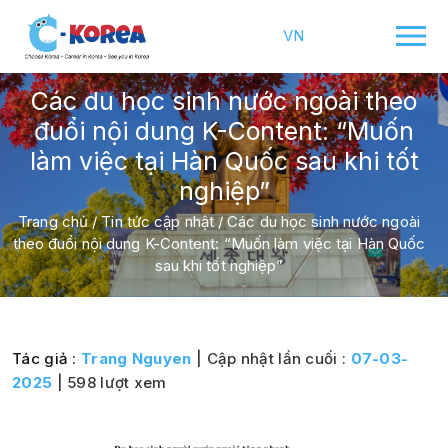
VN
Các du học sinh nước ngoài theo
đuổi nội dung K-Content: “Muốn
làm việc tại Hàn Quốc sau khi tốt
nghiệp”
Trang chủ
/
Tin tức cập nhật
/
Các du học sinh nước ngoài
theo đuổi nội dung K-Content: “Muốn làm việc tại Hàn Quốc
sau khi tốt nghiệp”
Tác giả :
Trang Nguyen
| Cập nhật lần cuối :
07-03-
2025
| 598 lượt xem