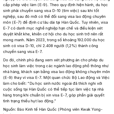
cấp phép việc làm (E-9). Theo quy định hiện hành, du học
sinh phải chuyển sang visa D-10 (tìm việc) sau khi tốt
nghiệp, sau đó mới có thể đổi sang visa lao động chuyên
môn (E-7) để định cư lâu dài tại Hàn Quốc. Tuy nhiên, visa
E-7 có danh mục nghề nghiệp hạn chế và điều kiện xét
duyệt khắt khe, khiến cơ hội cho du học sinh trở nên rất
mong manh. Năm 2023, trong số khoảng 192.000 du học
sinh có visa D-10, chỉ 2.408 người (1,2%) thành công
chuyển sang visa E-7.
Do đó, chính phủ đang xem xét phương án cho phép du
học sinh làm việc trong các ngành lao động phổ thông như
nhà hàng, khách sạn bằng visa lao động không chuyên môn
(E-9) thay vì visa E-7. Một quan chức Bộ Lao động và Việc
làm cho biết: “Du học sinh nước ngoài đã thích nghi với
cuộc sống tại Hàn Quốc có thể tiếp tục làm việc tại nhà
hàng trong khi chuẩn bị xin visa E-7, góp phần giải quyết
tình trạng thiếu hụt lao động.”
Nguồn: Báo Kinh tế Hàn Quốc (Phóng viên Kwak Yong-