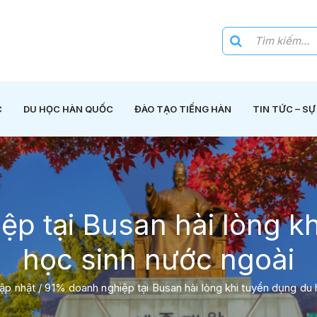
C
DU HỌC HÀN QUỐC
ĐÀO TẠO TIẾNG HÀN
TIN TỨC – SỰ
p tại Busan hài lòng k
học sinh nước ngoài
cập nhật
/
91% doanh nghiệp tại Busan hài lòng khi tuyển dụng du