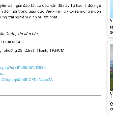
n viên giải đáp tất cả các vấn đề này.Tự hào là đội ngũ
ách đổi mới trong giáo dục Việt-Hàn. C-Korea mong muốn
ng trải nghiệm dịch vụ tốt nhất.
V
àn Quốc, xin liên hệ:
C C-KOREA
ng, phường 25, Q.Bình Thạnh, TP.HCM
le.php?id=61565051012830
rea
l/UCQspuqhQlf4IRCFDzN4ce2A
C
T