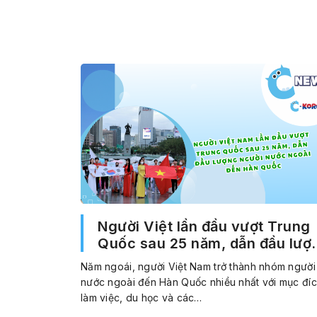
Người Việt lần đầu vượt Trung
Quốc sau 25 năm, dẫn đầu lượ
người nước ngoài đến Hàn Qu
Năm ngoái, người Việt Nam trở thành nhóm người
nước ngoài đến Hàn Quốc nhiều nhất với mục đí
làm việc, du học và các…