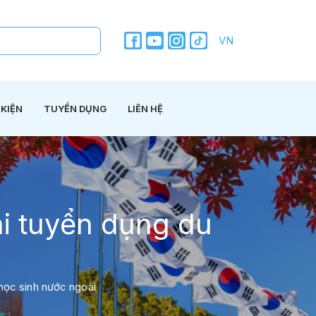
VN
 KIỆN
TUYỂN DỤNG
LIÊN HỆ
hi tuyển dụng du
 học sinh nước ngoài