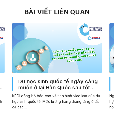
BÀI VIẾT LIÊN QUAN
Du học sinh quốc tế ngày càng
ng
muốn ở lại Hàn Quốc sau tốt
ốc
nghiệp, thu nhập hàng tháng
KEDI công bố báo cáo về tình hình việc làm của du
Ng
cũng tăng
ch
học sinh quốc tế: Mức lương hàng tháng tăng ở tất
hợ
cả các…
họ