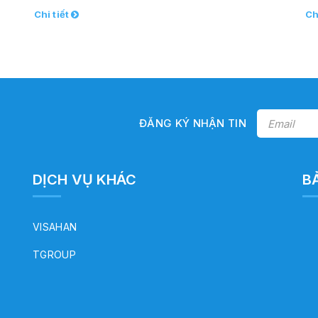
Chi tiết
Ch
ĐĂNG KÝ NHẬN TIN
DỊCH VỤ KHÁC
B
VISAHAN
TGROUP