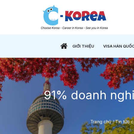
GIỚI THIỆU
VISA HÀN QUỐ
91% doanh nghiệ
Trang chủ
/
Tin tức 