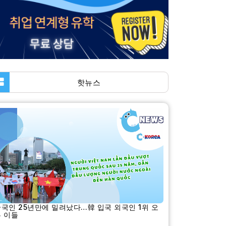
핫뉴스
국인 25년만에 밀려났다…韓 입국 외국인 1위 오
 이들