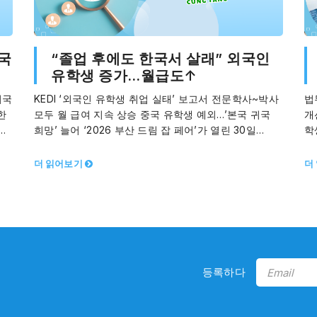
국
“졸업 후에도 한국서 살래” 외국인
유학생 증가…월급도↑
외국
KEDI ‘외국인 유학생 취업 실태’ 보고서 전문학사~박사
법
한
모두 월 급여 지속 상승 중국 유학생 예외…’본국 귀국
개
음으
희망’ 늘어 ‘2026 부산 드림 잡 페어’가 열린 30일…
학
혔
더 읽어보기
더
등록하다