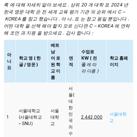
록 에 대해 자세히 알아 보세요 . 상위 20 개 대학 표 2024 년
한국 명문 대학 은 전 세계
교육 평가
기관 의 순위
에서 C
–
KOREA 를
참고 했습니다 .
아
나. 표
는
참고
용일 뿐입니다
.​
어떤 대학 을
선택
해야 할지 모르
신다면
C
– KOREA 에 연락
해
조언
과
지원 을 받으세요 .
감사 합니다 :​
베트
남
수업료
아
학교
명 (
한
어
로
면
KW
( 전
학교 홈페
니
글
/
영문
)
된 학
적
공
에 따
이지
요
교
이
라
다름 )
름
서
울(
대
한
서울대학교
서울
민
서울대학
1
(서울대학교
대학
2,442,000
국
교
– SNU)
교​
의
수