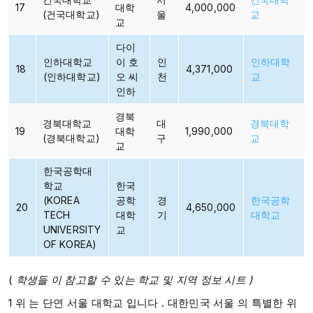
17
대학
4,000,000
(건국대학교)
울
교
교
다이
인하대학교
이 호
인
인하대학
18
4,371,000
(인하대학교)
오 씨
천
교
인하
경북
경북대학교
대
경북대학
19
대학
1,990,000
(경북대학교)
구
교
교​
한국공학대
학교
한국
(KOREA
공학
경
한국공학
20
4,650,000
TECH
대학
기
대학교
UNIVERSITY
교
OF KOREA)
(
학생들
이 참고할 수
있는 학교 및 지역
정보
시트
)
1 위 는 단연 서울 대학교 입니다 .​​ 대한민국 서울 의 특별한 위