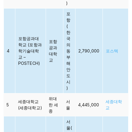
)
포
항
(
한
포항공과대
국
포항
학교 (포항과
의
공과
4
학기술대학
동
2,790,000
포스텍
대학
교 –
부
교​​​
POSTECH)
해
안
도
시
)
위대
세종대학교
서
세종대학
5
한 세
4,445,000
(세종대학교)
울
교
종
서
울(