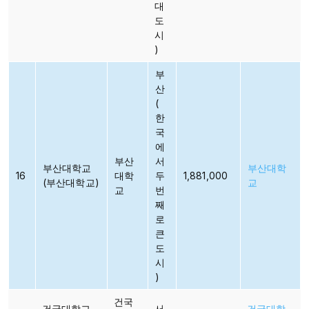
대
도
시
)
부
산
(
한
국
에
부산
서
부산대학교
부산대학
16
대학
두
1,881,000
(부산대학교)
교
교​
번
째
로
큰
도
시
)
건국
건국대학교
서
건국대학