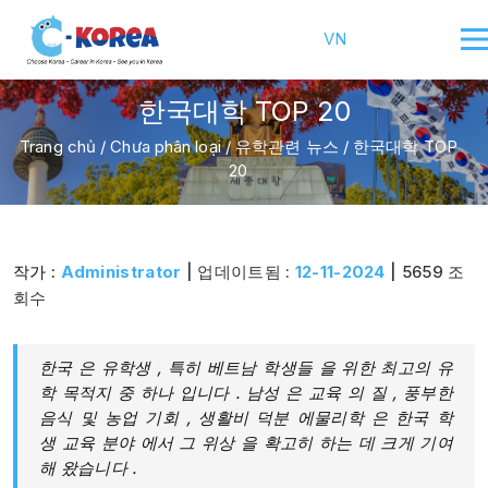
VN
한국대학 TOP 20
Trang chủ
/
Chưa phân loại
/
유학관련 뉴스
/
한국대학 TOP
20
작가 :
Administrator
| 업데이트됨 :
12-11-2024
| 5659 조
회수
한국 은 유학생 , 특히 베트남 학생들 을 위한 최고의 유
학 목적지 중 하나 입니다 . 남성 은 교육 의 질 , 풍부한
음식 및 농업 기회 , 생활비 덕분 에​​​​​물리학 은 한국 학
생 교육 분야 에서 그 위상 을 확고히 하는 데 크게 기여
해 왔습니다 .