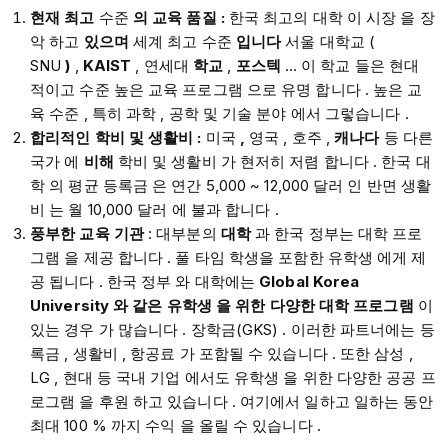
현재
최고
수준
의
교육 품질
:
한국 최고의 대학 이 시장 을 장
악 하고
있으며
세계 최고 수준
입니다
​ 서울 대학교 (
SNU
)
,
KAIST
, 연세대
학교
,
포스텍
… 이 학교 들은 현대
적이고 수준 높은 교육 프로그램 으로 유명 합니다 . ​높은 교
육 수준 , 특히 과학 , 공학 및 기술 분야 에서 그렇습니다 .​​​​
합리적인
학비
및
생활비
:
미국
,
영국 , 호주 ,
캐나다
등 다른
국가 에
비해
학비 및 생활비 가 현저히 저렴 합니다 .​​​​​​ 한국 대
학 의 평균 등록금 은 연간 5,000 ~ 12,000 달러 인 반면 생활
비 는 월 10,000 달러 에 불과 합니다 .​​
풍부한
교육
기관
: 대부분의
대학
과 한국 정부는 대학 프로
그램 을 제공 합니다 . ​풀 타임 학생을 포함한 유학생 에게 제
공 됩니다 . 한국 정부 와 대학에는
Global Korea
University 와 같은 유학생 을 위한 다양한 대학 프로그램
이
있는 경우 가 많습니다 . ​장학금(GKS) . 이러한 파트너에는 등
록금 , 생활비 , 항공료 가 포함될 수 있습니다 . 또한 삼성 ,
LG , 현대 등 국내 기업 에서도 유학생 을 위한 다양한 공공 프
로그램 을 후원 하고 있습니다 .​​ 여기에서 일하고 일하는 동안
최대 100 % 까지 수익 을 올릴 수 있습니다 .