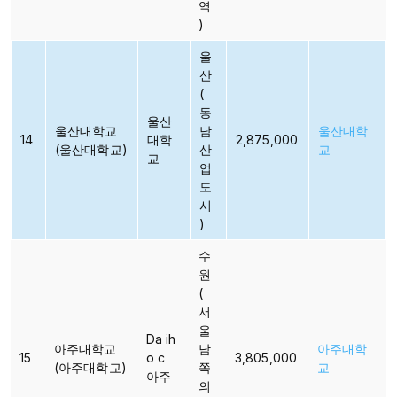
역
)
울
산
(
동
울산
울산대학교
남
울산대학
14
대학
2,875,000
(울산대학교)
산
교
교​
업
도
시
)
수
원
(
서
울
Da ih
아주대학교
남
아주대학
15
o c
3,805,000
(아주대학교)
쪽
교
아주
의