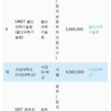
(
한
국
남
UNIST 울산
울산
동
과학기술원
과학
부
울산과학
9
2,669,000
(울산과학기
기술
의
기술원
술원)
원​​​
산
업
도
시
)
서강
서강대학교
서
서강대학
10
대 학
6,900,000
(서강대학교)
울
교
교
광
주
(
한
국
GIST 광주과
광주