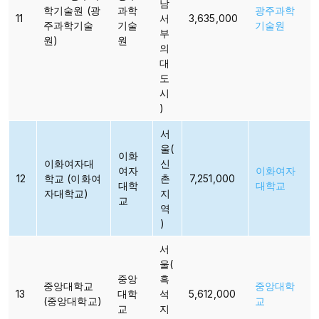
남
학기술원 (광
과학
광주과학
11
서
3,635,000
주과학기술
기술
기술원
부
원)
원​​​
의
대
도
시
)​​
서
울(
이화
이화여자대
신
여자
이화여자
12
학교 (이화여
촌
7,251,000
대학
대학교
자대학교)
지
교​
역
)
서
울(
중앙
흑
중앙대학교
중앙대학
13
대학
석
5,612,000
(중앙대학교)
교
교​​
지