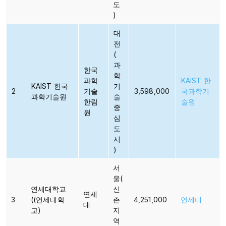
도
)
대
전
(
과
한국
학
과학
KAIST
한
KAIST 한국
기
2
기술
3,598,000
국과학기
과학기술원
술
한림
술원
중
원​​
심
도
시
)​​
서
울(
연세대학교
신
연세
3
((연세대학
촌
4,251,000
연세대
대​
교)
지
역