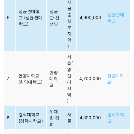
서
울
성균관대학
성균
중
성균관대
6
교 (성균관대
관 선
4,900,000
심
학교
학교)
생님
부
지
역
)
서
울(
왕
한양
한양대학교
십
한양대학
7
대학
4,700,000
(한양대학교)
리
교
교
지
역
)
위대
경희대학교
서
경희대학
8
한 경
4,300,000
(경희대학교)
울
교
희​