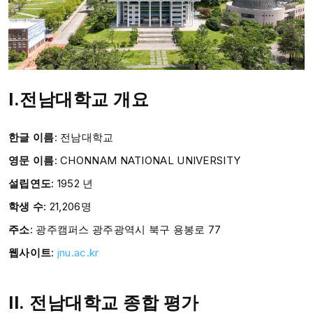
I.전남
대학교 개요
한글 이름
:
전남대학교
영문 이름
:
CHONNAM NATIONAL
UNIVERSITY
설립연도
:
1952
년
학생 수
:
21,206
명
주소
: 광주캠퍼스 광주광역시 북구 용봉로 77
웹사이트
:
jnu.ac.kr
II.
전남대학교 종합 평가