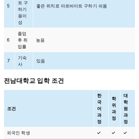
트 구
5
좋은 위치로 아르바이트 구하기 쉬움
하기
용이
성
졸업
6
후 취
높음
업률
기숙
7
있음
사
전남대학교 입학 조건
한
대
학
국
학
위
조건
어
원
과
과
과
정
정
정
외국인 학생
✓
✓
✓