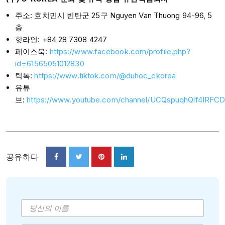
주소: 호치민시 빈탄군 25구 Nguyen Van Thuong 94-96, 5
층
핫라인: +84 28 7308 4247
페이스북:
https://www.facebook.com/profile.php?
id=61565051012830
틱톡:
https://www.tiktok.com/@duhoc_ckorea
유튜
브:
https://www.youtube.com/channel/UCQspuqhQlf4IRFC
공유하다