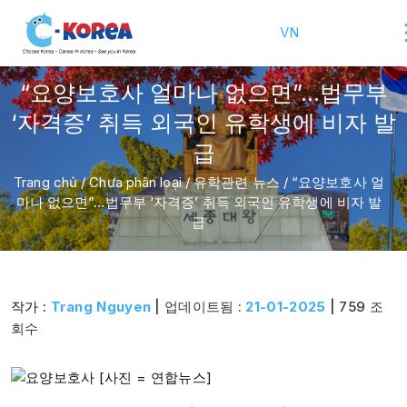
VN
“요양보호사 얼마나 없으면”…법무부
‘자격증’ 취득 외국인 유학생에 비자 발
급
Trang chủ
/
Chưa phân loại
/
유학관련 뉴스
/
“요양보호사 얼
마나 없으면”…법무부 ‘자격증’ 취득 외국인 유학생에 비자 발
급
작가 :
Trang Nguyen
| 업데이트됨 :
21-01-2025
| 759 조
회수