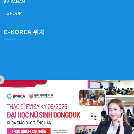
VISAHAN
TGROUP
C-KOREA 위치