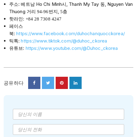
주소: 베트남 Ho Chi Minh시, Thanh My Tay 동, Nguyen Van
Thuong 거리
번지,
층
94-96
5
핫라인:
+84 28 7308 4247
페이스
북:
https://www.facebook.com/duhochanquocckorea/
틱톡:
https://www.tiktok.com/@duhoc_ckorea
유튜브:
https://www.youtube.com/@Duhoc_ckorea
공유하다