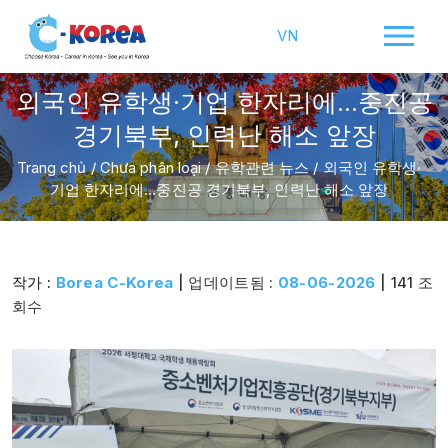
VN
외국인 유학생·기업 한자리에…중진공
경기북부, 인력난 해소 앞장
Trang chủ
/
Chưa phân loại
/
유학관련 뉴스
/
외국인 유학생·
기업 한자리에…중진공 경기북부, 인력난 해소 앞장
작가 :
Borea C-Korea
| 업데이트됨 :
08-06-2026
| 141 조
회수