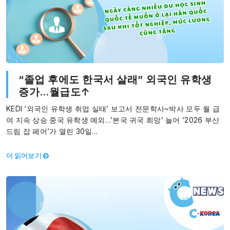
“졸업 후에도 한국서 살래” 외국인 유학생
증가…월급도↑
KEDI ‘외국인 유학생 취업 실태’ 보고서 전문학사~박사 모두 월 급
여 지속 상승 중국 유학생 예외…’본국 귀국 희망’ 늘어 ‘2026 부산
드림 잡 페어’가 열린 30일…
더 읽어보기