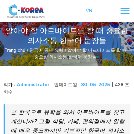
VN
알아야 할 아르바이트를 할 때 중요한
의사소통 한국어 문장들
Trang chủ
/
한국어 공부 요령
/
알아야 할 아르바이트를 할 때
중요한 의사소통 한국어 문장들
작가 :
Administrator
| 업데이트됨 :
30-05-2025
| 426 조
회수
곧 한국으로 유학을 와서 아르바이트를 찾고
계십니까? 그럼 식당, 카페, 편의점에서 일할
때 매우 중요하지만 기본적인 한국어 의사소