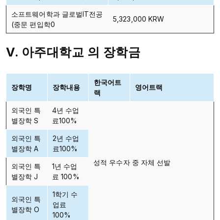
소프트웨어학과 글로벌IT전공
5,323,000 KRW
(중문 편입학0
V. 아주대학교 의 장학금
한국어트
장학명
장학내용
영어트랙
랙
외국인 특
4년 수업
별장학 S
료100%
외국인 특
2년 수업
별장학 A
료100%
성적 우수자 중 자체 선발
외국인 특
1년 수업
별장학 J
료 100%
1학기 수
외국인 특
업료
별장학 O
100%