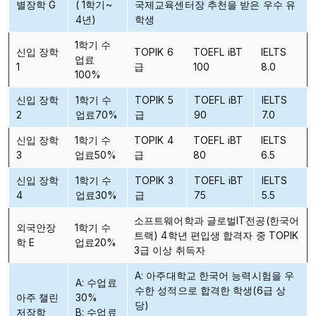
별장학 G
( 1학기~
국제교육센터장 추천을 받은 우수 유
4년)
학생
1학기 수
신입 장학
TOPIK 6
TOEFL iBT
IELTS
업료
1
급
100
8.0
100%
신입 장학
1학기 수
TOPIK 5
TOEFL iBT
IELTS
2
업료70%
급
90
7.0
신입 장학
1학기 수
TOPIK 4
TOEFL iBT
IELTS
3
업료50%
급
80
6.5
신입 장학
1학기 수
TOPIK 3
TOEFL iBT
IELTS
4
업료30%
급
75
5.5
소프트웨어학과 글로벌IT전공(한국어
외국안장
1학기 수
트랙) 4학년 편입생 합격자 중 TOPIK
학 E
업료20%
3급 이상 취득자
A: 아주대학교 한국어 능력시험을 우
A: 수업료
수한 성적으로 합격한 학생(6급 상
아주 챌린
30%
당)
저장학
B: 수업료