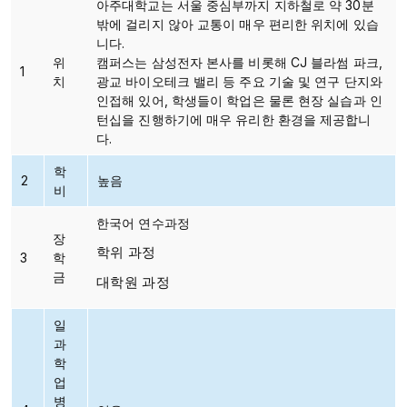
아주대학교는 서울 중심부까지 지하철로 약 30분
밖에 걸리지 않아 교통이 매우 편리한 위치에 있습
니다.
위
캠퍼스는 삼성전자 본사를 비롯해 CJ 블라썸 파크,
1
치
광교 바이오테크 밸리 등 주요 기술 및 연구 단지와
인접해 있어, 학생들이 학업은 물론 현장 실습과 인
턴십을 진행하기에 매우 유리한 환경을 제공합니
다.
학
2
높음
비
한국어 연수과정
장
학위 과정
3
학
금
대학원 과정
일
과
학
업
병