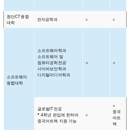
첨단CT융합
전자공학과
○
○
대학
소프트웨어학과
소프트웨어 및
컴퓨터공학전공
○
○
사이버보안학과
디지털미디어학과
소프트웨어
융합대학
○
글로벌IT전공
중국
* 4학년 편입에 한하여
○
어트
중국어트랙 지원 가능
랙