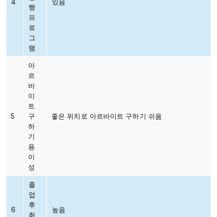
4
있음
행
프
로
그
램
아
르
바
이
트
5
구
좋은 위치로 아르바이트 구하기 쉬움
하
기
용
이
성
졸
업
후
6
높음
취