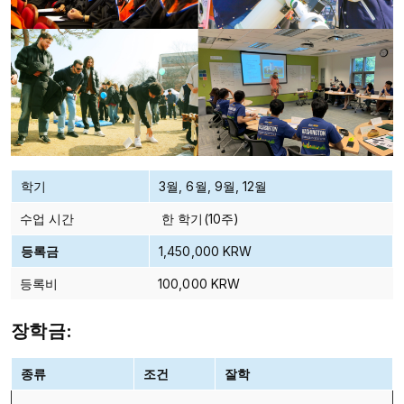
학기
3월, 6월, 9월, 12월
수업 시간
한 학기(10주)
등록금
1,450,000 KRW
등록비
100,000 KRW
장학금:
종류
조건
잘학