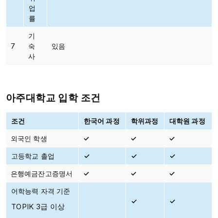
업
률
기
7
숙
있음
사
아주대학교 입학 조건
조건
한국어 과정
학위과정
대학원 과정
외국인 학생
✓
✓
✓
고등학교 촐업
✓
✓
✓
은행예금잔고증명서
✓
✓
✓
어학능력 자격 기준
✓
✓
TOPIK 3급 이상