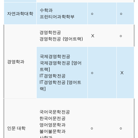
수학과
자연과학대학
○
○
프런티어과학학부
경영학전공
Ⅹ
○
경영학전공 (영어트랙)
국제경영학전공
경영학과
국제경영학전공 [영어
트랙]
○
Ⅹ
IT경영학전공
IT경영학전공 [영어트
랙]
국어국문학전공
한국어문전공
영어영문학과
인문 대학
○
○
불어불문학과
사학과