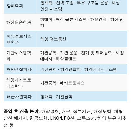
항해학 · 선박 조종 · 부유 구조물 운용 · 해상
항해학과
안전 시스템
항해학 · 해상 물류 시스템 · 해운경제 · 해상 안
해상운송학과
전
해양정보시스
해양 정보통신
템학과
기관시스템학
기관공학 · 기관 운용 · 전기 및 제어공학 · 해양
과
에너지 · 해양플랜트
해양경찰학과
기관공학 · 해양경찰학 · 해양에너지시스템
해양메카트로
기관공학 · 메카트로닉스
닉스학과
해군사관학과
항해학 · 기관공학
졸업 후 진출 분야:
해양경찰, 해군, 정부기관, 해상보험, 대형
상선 해기사, 항공모함, LNG/LPG선, 크루즈선, 해양 부유 시추
선 등