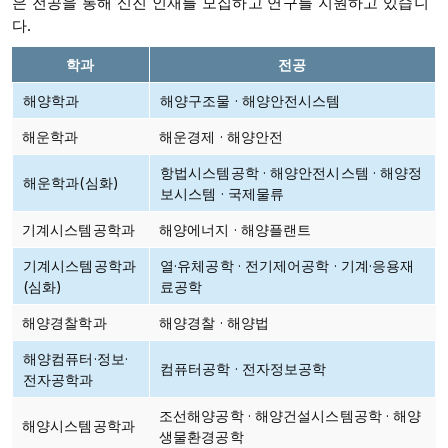
은 전공을 통해 신진 인재를 모집하고 연구를 지원하고 있습니
다.
학과
전공
해양학과
해양구조물 · 해양안전시스템
해운학과
해운경제 · 해양안전
항법시스템공학 · 해양안전시스템 · 해양정
해운학과(심화)
보시스템 · 국제물류
기계시스템공학과
해양에너지 · 해양플랜트
기계시스템공학과
열·유체공학 · 전기제어공학 · 기계·응용재
(심화)
료공학
해양경찰학과
해양경찰 · 해양법
해양컴퓨터·정보·
컴퓨터공학 · 전자정보공학
전자공학과
조선해양공학 · 해양건설시스템공학 · 해양
해양시스템공학과
생물환경공학