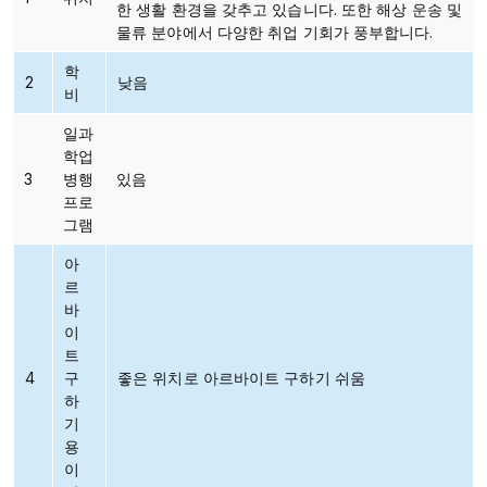
한 생활 환경을 갖추고 있습니다. 또한 해상 운송 및
물류 분야에서 다양한 취업 기회가 풍부합니다.
학
2
낮음
비
일과
학업
3
병행
있음
프로
그램
아
르
바
이
트
4
구
좋은 위치로 아르바이트 구하기 쉬움
하
기
용
이