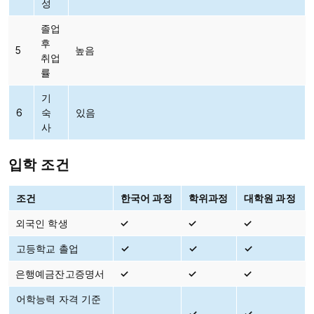
성
졸업
후
5
높음
취업
률
기
6
숙
있음
사
입학 조건
조건
한국어 과정
학위과정
대학원 과정
외국인 학생
✓
✓
✓
고등학교 촐업
✓
✓
✓
은행예금잔고증명서
✓
✓
✓
어학능력 자격 기준
✓
✓