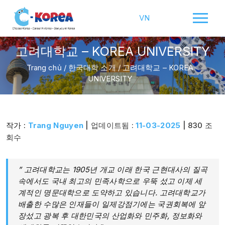
VN
고려대학교 – KOREA UNIVERSITY
Trang chủ
/
한국대학 소개
/
고려대학교 – KOREA
UNIVERSITY
작가 :
Trang Nguyen
| 업데이트됨 :
11-03-2025
| 830 조
회수
” 고려대학교는 1905년 개교 이래 한국 근현대사의 질곡
속에서도 국내 최고의 민족사학으로 우뚝 섰고 이제 세
계적인 명문대학으로 도약하고 있습니다. 고려대학교가
배출한 수많은 인재들이 일제강점기에는 국권회복에 앞
장섰고 광복 후 대한민국의 산업화와 민주화, 정보화와