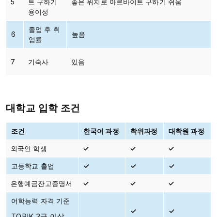
5
트 구하기
좋은 위치로 아르바이트 구하기 쉬움
용이성
졸업 후 취
6
높음
업률
7
기숙사
있음
대학교 입학 조건
조건
한국어 과정
학위과정
대학원 과정
외국인 학생
✓
✓
✓
고등학교 촐업
✓
✓
✓
은행예금잔고증명서
✓
✓
✓
어학능력 자격 기준
✓
✓
TOPIK 3급 이상