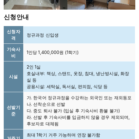
신청안내
신청자
정규과정 신입생
격
기숙사
1인당 1,400,000원 (1학기)
비
2인 1실
호실내부: 책상, 스탠드, 옷장, 침대, 냉난방시설, 화장
시설
실 등
공용시설: 세탁실, 독서실, 편의점, 식당 등
가. 한국어 정규과정을 수강하는 외국인 또는 재외동포
나. 선착순으로 선발
선발기
다. 중도 퇴사 불가 (입실 후 기숙사비 환불 불가)
준
라. 선발 후 기숙사비를 입금하지 않을 경우 제외되며,
후보자로 대체됨
최대 1학기 거주 가능하며 연장 불가함
거주기