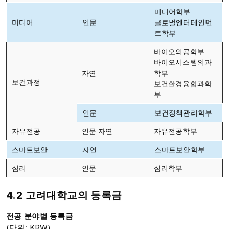
미디어학부
미디어
인문
글로벌엔터테인먼
트학부
바이오의공학부
바이오시스템의과
자연
학부
보건과정
보건환경융합과학
부
인문
보건정책관리학부
자유전공
인문 자연
자유전공학부
스마트보안
자연
스마트보안학부
심리
인문
심리학부
4.2 고려대학교의 등록금
전공 분야별 등록금
(단위: KRW)