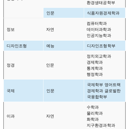
환경생태공학부
인문
식품자원경제학과
컴퓨터학과
정보
자연
데이터과학과
인공지능학과
디자인조형
예능
디자인조형학부
정치외교학과
경제학과
정경
인문
통계학과
행정학과
국제학부 영어트랙
국제
인문
경제학과 글로벌한
국융합학부
수학과
물리학과
이과
자연
화학과
지구환경과학과