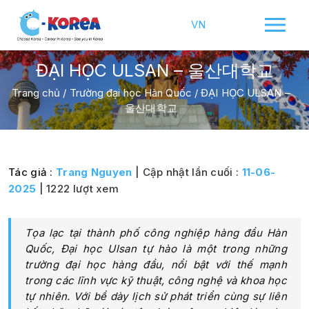
VN
ĐẠI HỌC ULSAN – 울산대학교
Trang chủ
/
Trường đại học Hàn Quốc
/
ĐẠI HỌC ULSAN –
울산대학교
Tác giả :
Trang Nguyen
| Cập nhật lần cuối :
11-06-
2025
| 1222 lượt xem
Tọa lạc tại thành phố công nghiệp hàng đầu Hàn
Quốc, Đại học Ulsan tự hào là một trong những
trường đại học hàng đầu, nổi bật với thế mạnh
trong các lĩnh vực kỹ thuật, công nghệ và khoa học
tự nhiên. Với bề dày lịch sử phát triển cùng sự liên