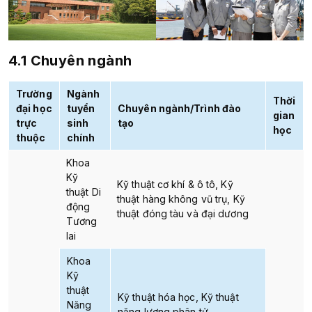
4.1 Chuyên ngành
Trường
Ngành
Thời
đại học
tuyển
Chuyên ngành/Trình đào
gian
trực
sinh
tạo
học
thuộc
chính
Khoa
Kỹ
Kỹ thuật cơ khí & ô tô, Kỹ
thuật Di
thuật hàng không vũ trụ, Kỹ
động
thuật đóng tàu và đại dương
Tương
lai
Khoa
Kỹ
thuật
Kỹ thuật hóa học, Kỹ thuật
Năng
năng lượng phân tử