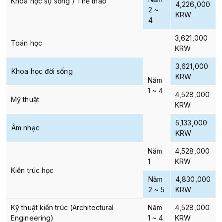
Khoa học sự sống / Thể thao
4,226,000
2 ~
KRW
4
3,621,000
Toán học
KRW
3,621,000
Khoa học đời sống
KRW
Năm
1 ~ 4
4,528,000
Mỹ thuật
KRW
5,133,000
Âm nhạc
KRW
Năm
4,528,000
1
KRW
Kiến trúc học
Năm
4,830,000
2 ~ 5
KRW
Kỹ thuật kiến trúc (Architectural
Năm
4,528,000
Engineering)
1 ~ 4
KRW