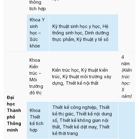
thông
tích hợp
Khoa Y
sinh
Kỹ thuật sinh học y học, Hệ
học –
thống sinh học, Dinh dưỡng
Sức
thực phẩm, Kỹ thuật y tế số
khỏe
4
Khoa
năm
Kiến
Kiến trúc học, Kỹ thuật kiến
(Kiến
trúc –
trúc, Kỹ thuật môi trường xây
trúc
Môi
dựng, Thiết kế nội thất
học:
trường
5
đô thị
năm)
Đại
học
Thiết kế công nghiệp, Thiết
Thành
Khoa
kế thị giác, Thiết kế nội dung
phố
Thiết
số, Thiết kế không gian nội
Thông
kế tích
thất, Thiết kế dệt may, Thiết
minh
hợp
kế thời trang