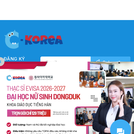
ĐĂNG KÝ
NHẬN TIN
HỌC VÀ LÀM VIỆC TẠI HÀN QUỐC
TRỤ SỞ TẠI VIỆT NAM
Lầu 5, 94 – 96 Nguyễn Văn Thương, Phường Thạnh Mỹ
Tây, TP.HCM, Việt Nam
(+84) 2873084247