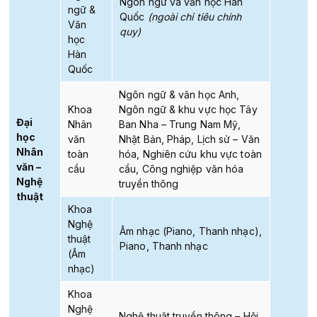
Ngôn ngữ và văn học Hàn
ngữ &
Quốc
(ngoài chỉ tiêu chính
Văn
quy)
học
Hàn
Quốc
Ngôn ngữ & văn học Anh,
Khoa
Ngôn ngữ & khu vực học Tây
Đại
Nhân
Ban Nha – Trung Nam Mỹ,
học
văn
Nhật Bản, Pháp, Lịch sử – Văn
Nhân
toàn
hóa, Nghiên cứu khu vực toàn
văn –
cầu
cầu, Công nghiệp văn hóa
Nghệ
truyền thông
thuật
Khoa
Nghệ
Âm nhạc (Piano, Thanh nhạc),
thuật
Piano, Thanh nhạc
(Âm
nhạc)
Khoa
Nghệ
Nghệ thuật truyền thông – Hội