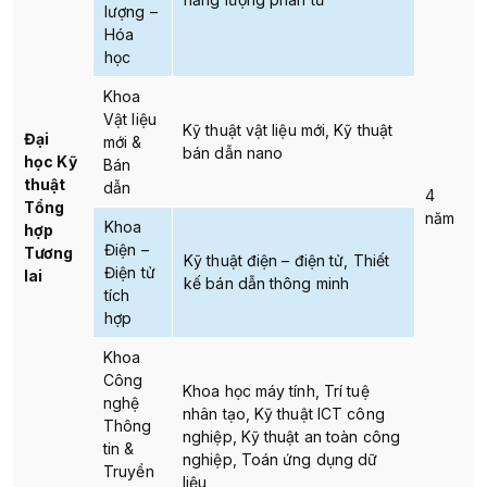
lượng –
Hóa
học
Khoa
Vật liệu
Kỹ thuật vật liệu mới, Kỹ thuật
Đại
mới &
bán dẫn nano
học Kỹ
Bán
thuật
dẫn
4
Tổng
năm
Khoa
hợp
Điện –
Tương
Kỹ thuật điện – điện tử, Thiết
Điện tử
lai
kế bán dẫn thông minh
tích
hợp
Khoa
Công
Khoa học máy tính, Trí tuệ
nghệ
nhân tạo, Kỹ thuật ICT công
Thông
nghiệp, Kỹ thuật an toàn công
tin &
nghiệp, Toán ứng dụng dữ
Truyền
liệu