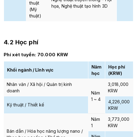
thuật
họa, Nghệ thuật tạo hình 3D
(Mỹ
thuật)
4.2 Học phí
Phí xét tuyển: 70.000 KRW
Năm
Học phí
Khối ngành / Lĩnh vực
học
(KRW)
Nhân văn / Xã hội / Quản trị kinh
3,018,000
doanh
KRW
Năm
1 ~ 4
4,226,000
Kỹ thuật / Thiết kế
KRW
Năm
3,773,000
1
KRW
Bán dẫn / Hóa học năng lượng nano /
Năm