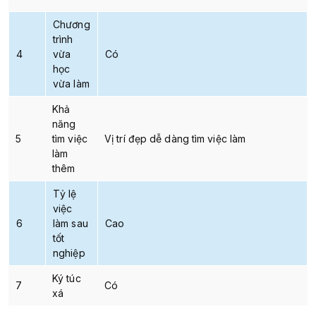
Chương
trình
4
vừa
Có
học
vừa làm
Khả
năng
5
tìm việc
Vị trí đẹp dễ dàng tìm việc làm
làm
thêm
Tỷ lệ
việc
6
làm sau
Cao
tốt
nghiệp
Ký túc
7
Có
xá