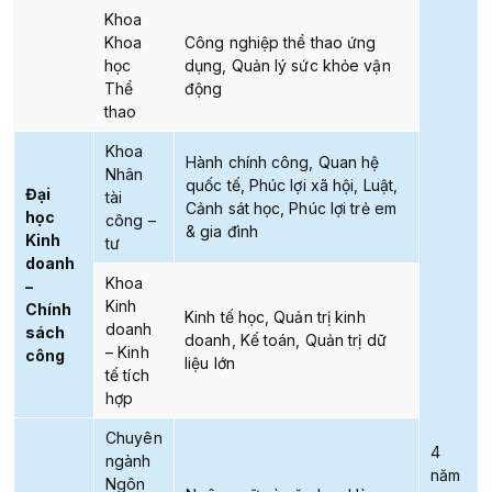
Khoa
Khoa
Công nghiệp thể thao ứng
học
dụng, Quản lý sức khỏe vận
Thể
động
thao
Khoa
Hành chính công, Quan hệ
Nhân
quốc tế, Phúc lợi xã hội, Luật,
Đại
tài
Cảnh sát học, Phúc lợi trẻ em
học
công –
& gia đình
Kinh
tư
doanh
Khoa
–
Kinh
Chính
Kinh tế học, Quản trị kinh
doanh
sách
doanh, Kế toán, Quản trị dữ
– Kinh
công
liệu lớn
tế tích
hợp
Chuyên
4
ngành
năm
Ngôn