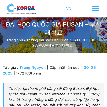
VN
ĐẠI HỌC QUỐC GIA PUSAN – 부산
대학교
Trang chủ
/
Trường đại học Hàn Quốc
/
ĐẠI HỌC QUỐC
GIA PUSAN – 부산대학교
Tác giả :
Trang Nguyen
| Cập nhật lần cuối :
30-05-
2025
| 1772 lượt xem
Tọa lạc tại thành phố cảng sôi động Busan,
Đại học
Quốc gia Pusan (Pusan National University – PNU)
là một trong những trường đại học công lập hàng
đầu tại Hàn Quốc, nổi bật với bề dày lịch sử, chất