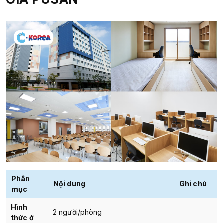
Phân
Nội dung
Ghi chú
mục
Hình
2 người/phòng
thức ở