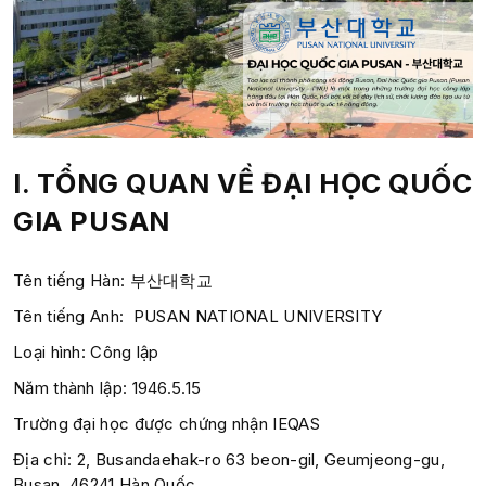
I. TỔNG QUAN VỀ ĐẠI HỌC QUỐC
GIA PUSAN
Tên tiếng Hàn:
부산대학교
Tên tiếng Anh:
PUSAN NATIONAL
UNIVERSITY
Loại hình: Công lập
Năm thành lập:
1946.5.15
Trường đại học được chứng nhận IEQAS
Địa chỉ:
2, Busandaehak-ro 63 beon-gil, Geumjeong-gu,
Busan, 46241,Hàn Quốc