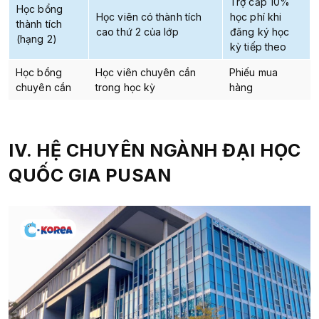
Trợ cấp 10%
Học bổng
Học viên có thành tích
học phí khi
thành tích
cao thứ 2 của lớp
đăng ký học
(hạng 2)
kỳ tiếp theo
Học bổng
Học viên chuyên cần
Phiếu mua
chuyên cần
trong học kỳ
hàng
IV. HỆ
CHUYÊN NGÀNH
ĐẠI HỌC
QUỐC GIA PUSAN