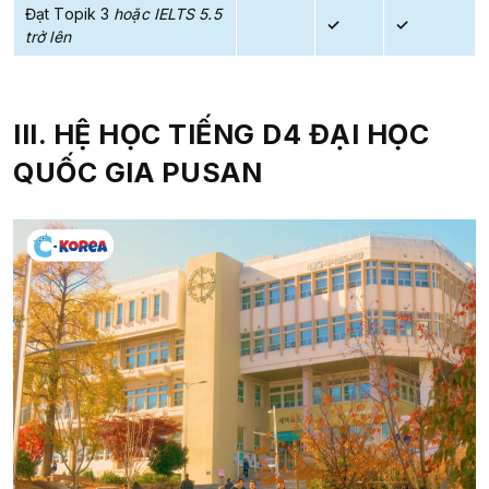
Đạt Topik 3
hoặc IELTS 5.5
✓
✓
trở lên
III. HỆ HỌC TIẾNG D4 ĐẠI HỌC
QUỐC GIA PUSAN