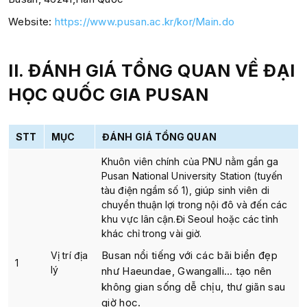
Website:
https://www.pusan.ac.kr/kor/Main.do
II. ĐÁNH GIÁ TỔNG QUAN
VỀ ĐẠI
HỌC QUỐC GIA PUSAN
STT
MỤC
ĐÁNH GIÁ TỔNG QUAN
Khuôn viên chính của PNU nằm gần
ga
Pusan National University Station
(tuyến
tàu điện ngầm số 1), giúp sinh viên di
chuyển thuận lợi trong nội đô và đến các
khu vực lân cận.Đi Seoul hoặc các tỉnh
khác chỉ trong vài giờ.
Busan nổi tiếng với các bãi biển đẹp
Vị trí địa
1
lý
như Haeundae, Gwangalli… tạo nên
không gian sống dễ chịu, thư giãn sau
giờ học.