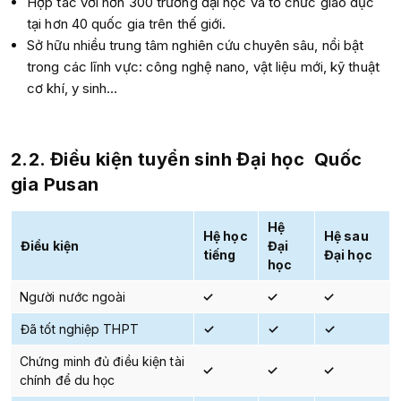
Hợp tác với hơn 300 trường đại học và tổ chức giáo dục
tại hơn 40 quốc gia trên thế giới.
Sở hữu nhiều trung tâm nghiên cứu chuyên sâu, nổi bật
trong các lĩnh vực: công nghệ nano, vật liệu mới, kỹ thuật
cơ khí, y sinh…
2.2. Điều kiện tuyển sinh
Đại học Quốc
gia Pusan
Hệ
Hệ học
Hệ sau
Điều kiện
Đại
tiếng
Đại học
học
Người nước ngoài
✓
✓
✓
Đã tốt nghiệp THPT
✓
✓
✓
Chứng minh đủ điều kiện tài
✓
✓
✓
chính để du học