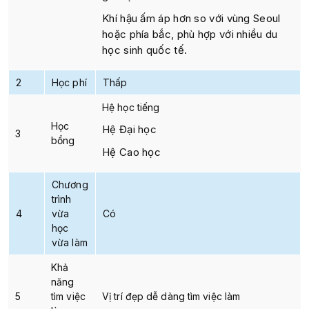
Khí hậu ấm áp hơn so với vùng Seoul
hoặc phía bắc, phù hợp với nhiều du
học sinh quốc tế.
2
Học phí
Thấp
Hệ học tiếng
Học
Hệ Đại học
3
bổng
Hệ Cao học
Chương
trình
4
vừa
Có
học
vừa làm
Khả
năng
5
tìm việc
Vị trí đẹp dễ dàng tìm việc làm