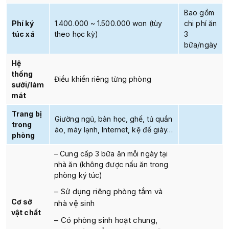
Bao gồm
Phí ký
1.400.000 ~ 1.500.000 won (tùy
chi phí ăn
túc xá
theo học kỳ)
3
bữa/ngày
Hệ
thống
Điều khiển riêng từng phòng
sưởi/làm
mát
Trang bị
Giường ngủ, bàn học, ghế, tủ quần
trong
áo, máy lạnh, Internet, kệ để giày…
phòng
– Cung cấp 3 bữa ăn mỗi ngày tại
nhà ăn (không được nấu ăn trong
phòng ký túc)
– Sử dụng riêng phòng tắm và
Cơ sở
nhà vệ sinh
vật chất
– Có phòng sinh hoạt chung,