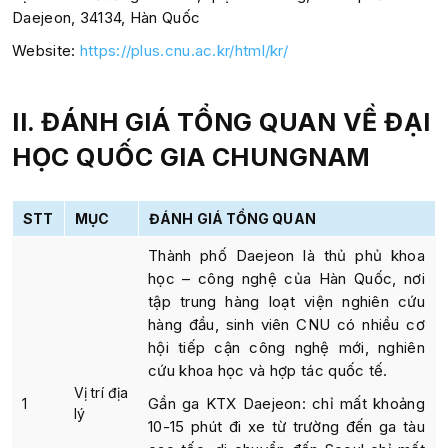
Daejeon, 34134, Hàn Quốc
Website:
https://plus.cnu.ac.kr/html/kr/
II. ĐÁNH GIÁ TỔNG QUAN
VỀ ĐẠI
HỌC QUỐC GIA CHUNGNAM
STT
MỤC
ĐÁNH GIÁ TỔNG QUAN
Thành phố Daejeon là thủ phủ khoa
học – công nghệ của Hàn Quốc, nơi
tập trung hàng loạt viện nghiên cứu
hàng đầu, sinh viên CNU có nhiều cơ
hội tiếp cận công nghệ mới, nghiên
cứu khoa học và hợp tác quốc tế.
Vị trí địa
Gần ga KTX Daejeon: chỉ mất khoảng
1
lý
10-15 phút đi xe từ trường đến ga tàu