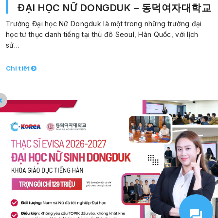
ĐẠI HỌC NỮ DONGDUK – 동덕여자대학교
Trường Đại học Nữ Dongduk là một trong những trường đại
học tư thục danh tiếng tại thủ đô Seoul, Hàn Quốc, với lịch
sử…
Chi tiết
ĐĂNG KÝ
NHẬN TIN
HỌC VÀ LÀM VIỆC TẠI HÀN QUỐC