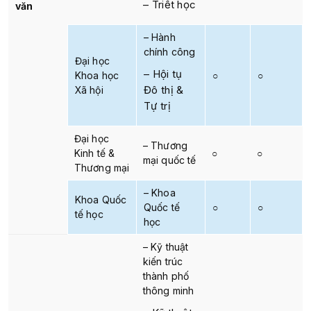
– Triết học
văn
– Hành
chính công
Đại học
– Hội tụ
Khoa học
○
○
Đô thị &
Xã hội
Tự trị
Đại học
– Thương
Kinh tế &
○
○
mại quốc tế
Thương mại
– Khoa
Khoa Quốc
Quốc tế
○
○
tế học
học
– Kỹ thuật
kiến trúc
thành phố
thông minh