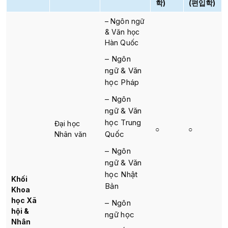
학)
(편입학)
– Ngôn ngữ
& Văn học
Hàn Quốc
– Ngôn
ngữ & Văn
học Pháp
– Ngôn
ngữ & Văn
học Trung
Đại học
○
○
Quốc
Nhân văn
– Ngôn
ngữ & Văn
học Nhật
Khối
Bản
Khoa
học Xã
– Ngôn
hội &
ngữ học
Nhân