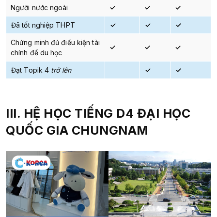
Người nước ngoài
✓
✓
✓
Đã tốt nghiệp THPT
✓
✓
✓
Chứng minh đủ điều kiện tài
✓
✓
✓
chính để du học
Đạt Topik 4
trở lên
✓
✓
III. HỆ HỌC TIẾNG D4 ĐẠI HỌC
QUỐC GIA CHUNGNAM