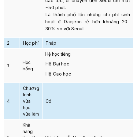
cao tốc, di chuyển đến Seoul chỉ mất
~50 phút.
Là thành phố lớn nhưng chi phí sinh
hoạt ở Daejeon rẻ hơn khoảng 20–
30% so với Seoul.
2
Học phí
Thấp
Hệ học tiếng
Học
Hệ Đại học
3
bổng
Hệ Cao học
Chương
trình
4
vừa
Có
học
vừa làm
Khả
năng