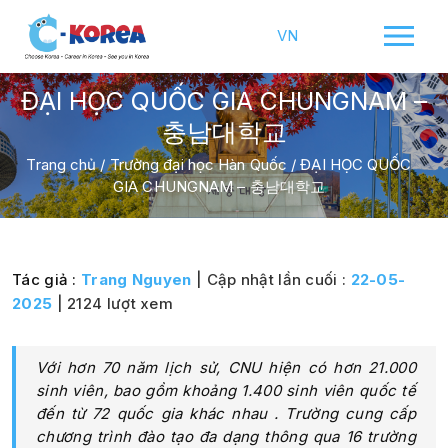
VN
ĐẠI HỌC QUỐC GIA CHUNGNAM –
충남대학교
Trang chủ
/
Trường đại học Hàn Quốc
/
ĐẠI HỌC QUỐC
GIA CHUNGNAM – 충남대학교
Tác giả :
Trang Nguyen
| Cập nhật lần cuối :
22-05-
2025
| 2124 lượt xem
Với hơn 70 năm lịch sử, CNU hiện có hơn 21.000
sinh viên, bao gồm khoảng 1.400 sinh viên quốc tế
đến từ 72 quốc gia khác nhau . Trường cung cấp
chương trình đào tạo đa dạng thông qua 16 trường