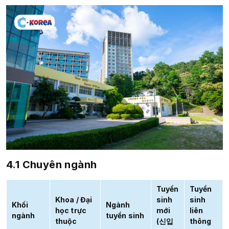
4.1 Chuyên ngành
Tuyển
Tuyển
Khoa / Đại
sinh
sinh
Khối
Ngành
học trực
mới
liên
ngành
tuyển sinh
thuộc
(신입
thông