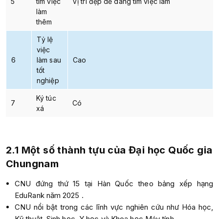
5
tìm việc
Vị trí đẹp dễ dàng tìm việc làm
làm
thêm
Tỷ lệ
việc
6
làm sau
Cao
tốt
nghiệp
Ký túc
7
Có
xá
2.1 Một số thành tựu của Đại học Quốc gia
Chungnam
CNU đứng thứ 15 tại Hàn Quốc theo bảng xếp hạng
EduRank năm 2025 .
CNU nổi bật trong các lĩnh vực nghiên cứu như Hóa học,
Kỹ thuật, Sinh học, Y học và Khoa học Máy tính.