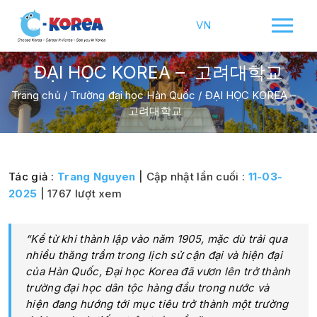
VN
ĐẠI HỌC KOREA – 고려대학교
Trang chủ
/
Trường đại học Hàn Quốc
/
ĐẠI HỌC KOREA –
고려대학교
Tác giả :
Trang Nguyen
| Cập nhật lần cuối :
11-03-
2025
| 1767 lượt xem
“Kể từ khi thành lập vào năm 1905, mặc dù trải qua
nhiều thăng trầm trong lịch sử cận đại và hiện đại
của Hàn Quốc, Đại học Korea đã vươn lên trở thành
trường đại học dân tộc hàng đầu trong nước và
hiện đang hướng tới mục tiêu trở thành một trường