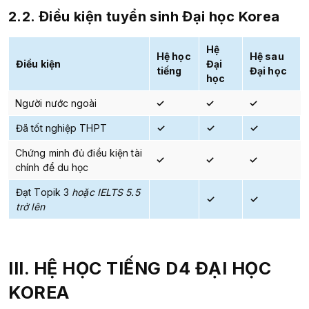
2.2. Điều kiện tuyển sinh
Đại học Korea
Hệ
Hệ học
Hệ sau
Điều kiện
Đại
tiếng
Đại học
học
Người nước ngoài
✓
✓
✓
Đã tốt nghiệp THPT
✓
✓
✓
Chứng minh đủ điều kiện tài
✓
✓
✓
chính để du học
Đạt Topik 3
hoặc IELTS 5.5
✓
✓
trở lên
III. HỆ HỌC TIẾNG D4 ĐẠI HỌC
KOREA