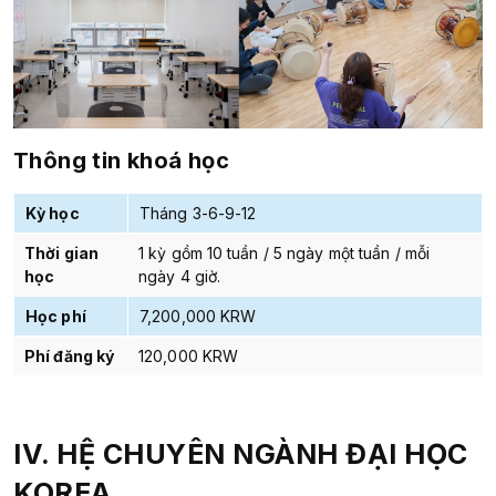
Thông tin khoá học
Kỳ học
Tháng 3-6-9-12
Thời gian
1 kỳ gồm 10 tuần / 5 ngày một tuần / mỗi
học
ngày 4 giờ.
Học phí
7,200,000 KRW
Phí đăng ký
120,000 KRW
IV. HỆ CHUYÊN NGÀNH
ĐẠI HỌC
KOREA