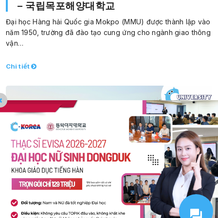
– 국립목포해양대학교
Đại học Hàng hải Quốc gia Mokpo (MMU) được thành lập vào
năm 1950, trường đã đào tạo cung ứng cho ngành giao thông
vận…
Chi tiết
ĐẠI HỌC NỮ DONGDUK – 동덕여자대학교