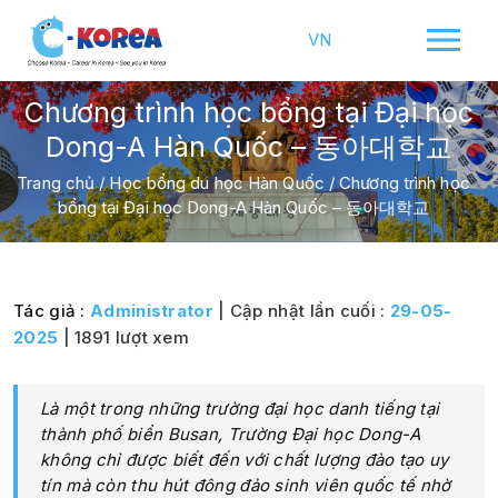
VN
Chương trình học bổng tại Đại học
Dong-A Hàn Quốc – 동아대학교
Trang chủ
/
Học bổng du học Hàn Quốc
/
Chương trình học
bổng tại Đại học Dong-A Hàn Quốc – 동아대학교
Tác giả :
Administrator
| Cập nhật lần cuối :
29-05-
2025
| 1891 lượt xem
Là một trong những trường đại học danh tiếng tại
thành phố biển Busan, Trường Đại học Dong-A
không chỉ được biết đến với chất lượng đào tạo uy
tín mà còn thu hút đông đảo sinh viên quốc tế nhờ